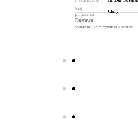
Przeznaczenie
Na nogi, Do rehab
Kraj
Chiny
producenta
Dostawa
Sprawdż możliwość wysyłania do paczkomatu.