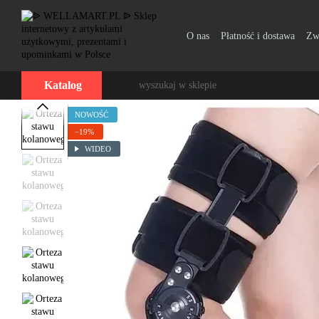
Przejdź do głównej treści
O nas
Płatność i dostawa
Zw
Katalog
NOWOŚĆ
−19%
WIDEO