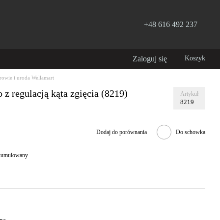
+48 616 492 237
Zaloguj się
Koszyk
rowie i uroda Wellamart
z regulacją kąta zgięcia (8219)
Artykuł
8219
Dodaj do porównania
Do schowka
 skumulowany
na