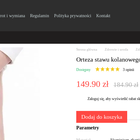
rot i wymiana
Regulamin
Polityka prywatności
Kontakt
Strona główna
Zdrowie i uroda
Zd
Orteza stawu kolanowego 
Dostępny
3 opinii
149.90 zł
184.90 zł
Zaloguj się
, aby wyświetlić rabat
%
Dodaj do koszyka
Parametry
Materiał
Aluminium, tkani