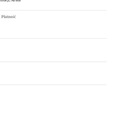
ilitacji, Na uda
Płatność