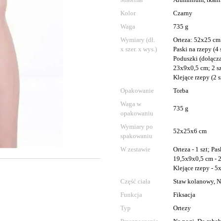
Kolor
Czarny
Waga
735 g
Wymiary (dł.
Orteza: 52x25 cm
x szer. x wys.)
Paski na rzepy (4 
Poduszki (dołączan
23x9x0,5 cm; 2 sz
Klejące rzepy (2 s
Opakowanie
Torba
Waga w
735 g
opakowaniu
Wymiary po
52x25x6 cm
spakowaniu
W zestawie
Orteza - 1 szt; Pa
19,5x9x0,5 cm - 2 
Klejące rzepy - 5
Część ciała
Staw kolanowy, N
Funkcja
Fiksacja
Typ
Ortezy