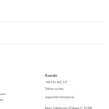
Kontakt
+48 616 492 237
Telefon zwrotny
stawa
support@wellamart.pl
ana
Biuro: Sokołowska 10 brama 17, 05-090