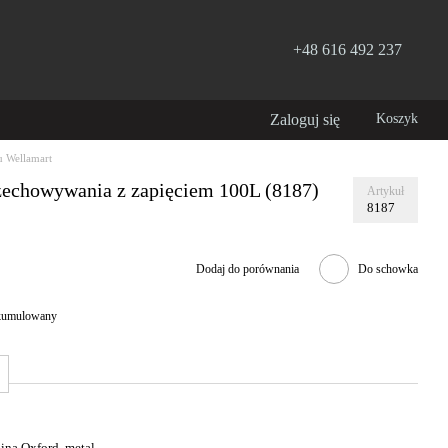
+48 616 492 237
Zaloguj się
Koszyk
 Wellamart
zechowywania z zapięciem 100L (8187)
Artykuł
8187
Dodaj do porównania
Do schowka
 skumulowany
ina Oxford, metal