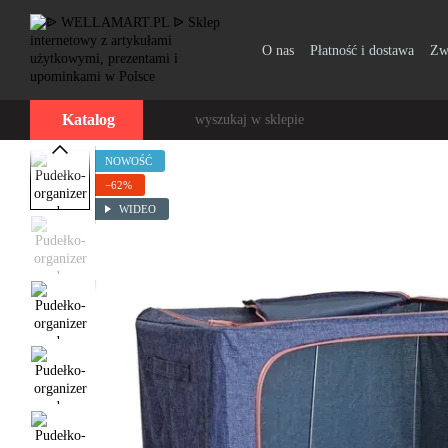
Przejdź do głównej treści
O nas
Płatność i dostawa
Zw
Katalog
NOWOŚĆ
−62%
WIDEO