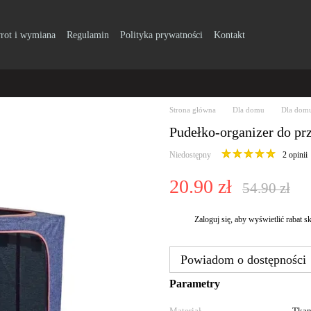
rot i wymiana
Regulamin
Polityka prywatności
Kontakt
Strona główna
Dla domu
Dla domu
Pudełko-organizer do pr
Niedostępny
2 opinii
20.90 zł
54.90 zł
Zaloguj się
, aby wyświetlić rabat
%
Powiadom o dostępności
Parametry
Materiał
Tkan