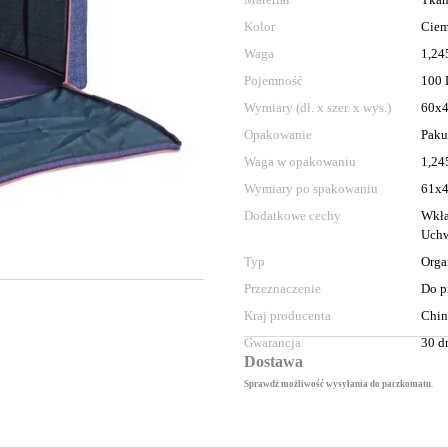
Kolor
Ciem
Waga
1,24
Pojemność
100 
Wymiary (dł. x szer. x wys.)
60х
Opakowanie
Paku
Waga w opakowaniu
1,24
Wymiary po spakowaniu
61х
Dodatkowe cechy
Wkła
Uchw
Typ
Orga
Przeznaczenie
Do p
Kraj producenta
Chi
Gwarancja
30 d
Dostawa
Sprawdż możliwość wysyłania do paczkomatu.