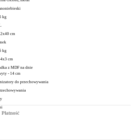
noniebieski
5 kg
L
42х40 cm
nek
5 kg
44х3 cm
dka z MDF na dnie
yty - 14 cm
nizatory do przechowywania
rzechowywania
ny
ni
Płatność