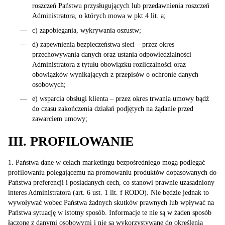
roszczeń Państwu przysługujących lub przedawnienia roszczeń
Administratora, o których mowa w pkt 4 lit. a;
c) zapobiegania, wykrywania oszustw;
d) zapewnienia bezpieczeństwa sieci – przez okres
przechowywania danych oraz ustania odpowiedzialności
Administratora z tytułu obowiązku rozliczalności oraz
obowiązków wynikających z przepisów o ochronie danych
osobowych;
e) wsparcia obsługi klienta – przez okres trwania umowy bądź
do czasu zakończenia działań podjętych na żądanie przed
zawarciem umowy;
III. PROFILOWANIE
1. Państwa dane w celach marketingu bezpośredniego mogą podlegać
profilowaniu polegającemu na promowaniu produktów dopasowanych do
Państwa preferencji i posiadanych cech, co stanowi prawnie uzasadniony
interes Administratora (art. 6 ust. 1 lit. f RODO). Nie będzie jednak to
wywoływać wobec Państwa żadnych skutków prawnych lub wpływać na
Państwa sytuację w istotny sposób. Informacje te nie są w żaden sposób
łączone z danymi osobowymi i nie są wykorzystywane do określenia