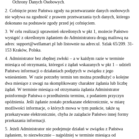
Ochrony Danych Osobowych.
2. Cofnięcie przez Państwa zgody na przetwarzanie danych osobowych
nie wpływa na zgodność z prawem przetwarzania tych danych, którego
dokonano na podstawie zgody przed jej cofnięciem.
3. W celu realizacji uprawnień określonych w pkt 1, możecie Państwo
wystąpić z określonym żądaniem do Administratora drogą mailową na
adres:
support@wellamart.pl
lub listownie na adres:ul. Szlak 65/209. 31-
153 Kraków, Polska.
4. Administrator bez zbędnej zwłoki – a w każdym razie w terminie
miesiąca od otrzymania, któregoś z żądań wskazanych w pkt 1 – udzieli
Państwu informacji o działaniach podjętych w związku z jego
wniesieniem. W razie potrzeby termin ten można przedłużyć o kolejne
dwa miesiące z uwagi na skomplikowany charakter żądania lub liczbę
żądań. W terminie miesiąca od otrzymania żądania Administrator
poinformuje Państwa o przedłużeniu terminu, z podaniem przyczyn
opóźnienia. Jeśli żądanie zostało przekazane elektronicznie, w miarę
możliwości informacje, o których mowa w tym punkcie, także są
przekazywane elektronicznie, chyba że zażądacie Państwo innej formy
przekazania informacji.
5. Jeżeli Administrator nie podejmuje działań w związku z Państwa
żądaniem, to niezwłocznie – najpóźniej w terminie miesiąca od