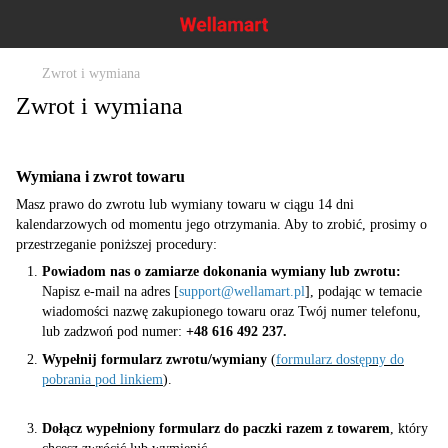
Zwrot i wymiana
Zwrot i wymiana
Wymiana i zwrot towaru
Masz prawo do zwrotu lub wymiany towaru w ciągu
14 dni
kalendarzowych
od momentu jego otrzymania. Aby to zrobić, prosimy o
przestrzeganie poniższej procedury:
Powiadom nas o zamiarze dokonania wymiany lub zwrotu:
Napisz e-mail na adres [
support@wellamart.pl
], podając w temacie
wiadomości nazwę zakupionego towaru oraz Twój numer telefonu,
lub zadzwoń pod numer:
+48 616 492 237.
Wypełnij formularz zwrotu/wymiany
(
formularz dostępny do
pobrania pod linkiem
).
Dołącz wypełniony formularz do paczki razem z towarem
, który