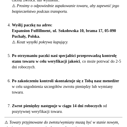
chcesz zwrócić lub wymienić.
⚠️
Prosimy o odpowiednie zapakowanie towaru, aby zapewnić jego
bezpieczeństwo podczas transportu.
Wyślij paczkę na adres:
Expansion Fulfillment, ul. Sokołowska 10, brama 17, 05-090
Puchały, Polska.
⚠️
Koszt wysyłki pokrywa kupujący.
Po otrzymaniu paczki nasi specjaliści przeprowadzą kontrolę
stanu towaru
w celu weryfikacji jakości
, co może potrwać do 2-5
dni roboczych.
Po zakończeniu kontroli skontaktuje się z Tobą nasz menedżer
w celu uzgodnienia szczegółów zwrotu pieniędzy lub wymiany
towaru.
Zwrot pieniędzy następuje w ciągu 14 dni roboczych
od
pozytywnej weryfikacji towaru.
⚠️
Towary przyjmowane do zwrotu/wymiany muszą być w stanie nowym,