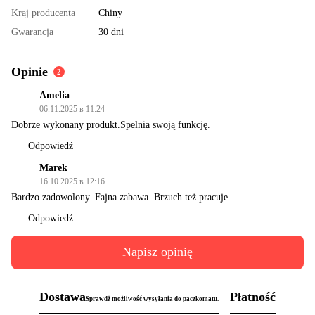
Kraj producenta
Chiny
Gwarancja
30 dni
Opinie
2
Amelia
06.11.2025 в 11:24
Dobrze wykonany produkt.Spelnia swoją funkcję.
Odpowiedź
Marek
16.10.2025 в 12:16
Bardzo zadowolony. Fajna zabawa. Brzuch też pracuje
Odpowiedź
Napisz opinię
Dostawa
Płatność
Sprawdż możliwość wysyłania do paczkomatu.