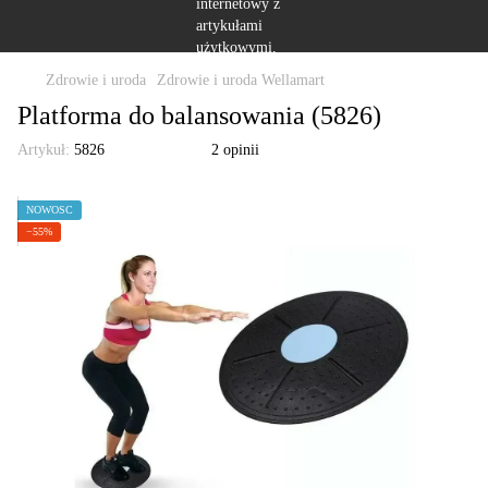
Zdrowie i uroda
Zdrowie i uroda Wellamart
Platforma do balansowania (5826)
Artykuł:
5826
2 opinii
NOWOŚĆ
−55%