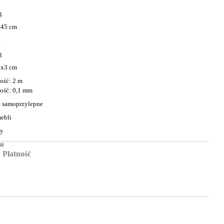
g
x45 cm
a
g
3x3 cm
ość: 2 m
ość: 0,1 mm
e samoprzylepne
ebli
ny
ni
Płatność