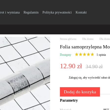
rot i wymiana
Regulamin
Polityka prywatności
Kontakt
Strona główna
Dla domu
Dla domu
Folia samoprzylepna Mo
Dostępny
1 opinia
12.90 zł
34.90 zł
Zaloguj się
, aby wyświetlić rabat
%
Dodaj do koszyka
Parametry
Materiał
PET