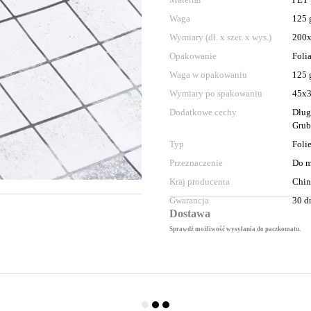
Waga
125 
Wymiary (dł. x szer. x wys.)
200
Opakowanie
Foli
Waga w opakowaniu
125 
Wymiary po spakowaniu
45x
Dodatkowe cechy
Dług
Grub
Typ
Foli
Przeznaczenie
Do m
Kraj producenta
Chi
Gwarancja
30 d
Dostawa
Sprawdż możliwość wysyłania do paczkomatu.