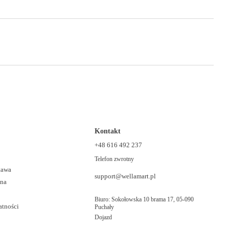
Kontakt
+48 616 492 237
Telefon zwrotny
stawa
support@wellamart.pl
ana
Biuro: Sokołowska 10 brama 17, 05-090
atności
Puchały
Dojazd