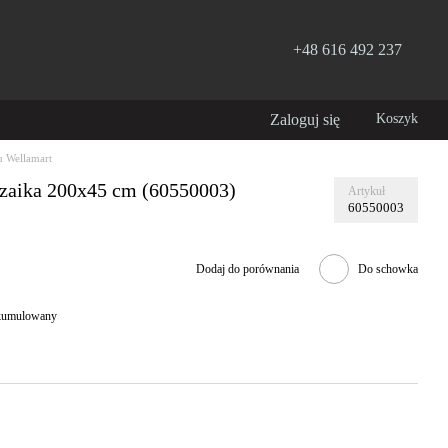
+48 616 492 237
Zaloguj się
Koszyk
 Wellamart
zaika 200x45 cm (60550003)
Artykuł
60550003
Dodaj do porównania
Do schowka
 skumulowany