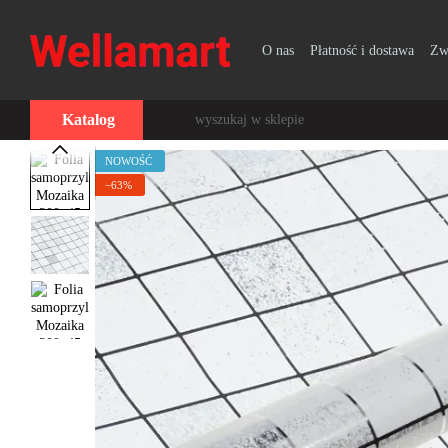
Przejdź do głównej treści
O nas
Płatność i dostawa
Zw
Katalog
NOWOŚĆ
−63%