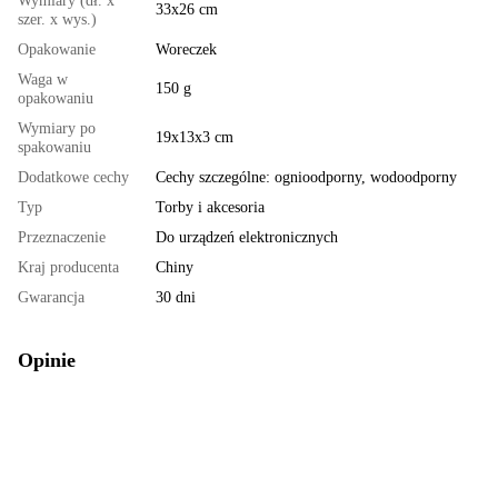
Wymiary (dł. x
33x26 cm
szer. x wys.)
Opakowanie
Woreczek
Waga w
150 g
opakowaniu
Wymiary po
19x13x3 cm
spakowaniu
Dodatkowe cechy
Cechy szczególne: ognioodporny, wodoodporny
Typ
Torby i akcesoria
Przeznaczenie
Do urządzeń elektronicznych
Kraj producenta
Chiny
Gwarancja
30 dni
Opinie