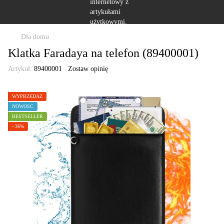
Dla domu
Klatka Faradaya na telefon (89400001)
Artykuł:
89400001
Zostaw opinię
WYPRZEDAŻ
NOWOŚĆ
BESTSELLER
−36%