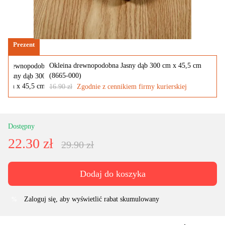
Prezent
Okleina drewnopodobna Jasny dąb 300 cm x 45,5 cm
(8665-000)
16.90 zł
Zgodnie z cennikiem firmy kurierskiej
Dostępny
22.30 zł
29.90 zł
Dodaj do koszyka
Zaloguj się
, aby wyświetlić rabat skumulowany
%