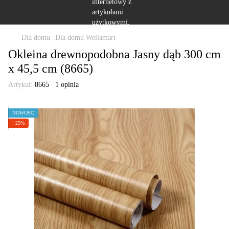
Dla domu
Dla domu Wellamart
Okleina drewnopodobna Jasny dąb 300 cm
x 45,5 cm (8665)
Artykuł:
8665
1 opinia
NOWOŚĆ
−25%