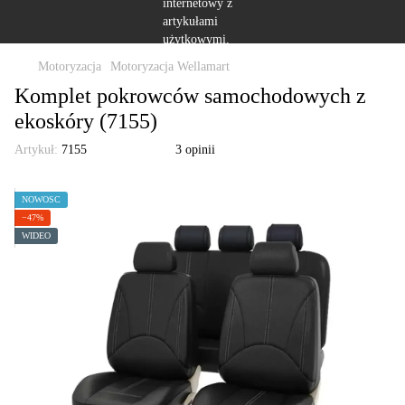
Motoryzacja
Motoryzacja Wellamart
Komplet pokrowców samochodowych z
ekoskóry (7155)
Artykuł:
7155
3 opinii
NOWOŚĆ
−47%
WIDEO