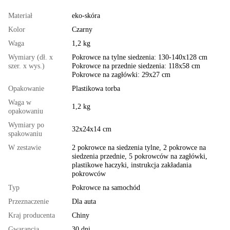
Materiał
eko-skóra
Kolor
Czarny
Waga
1,2 kg
Wymiary (dł. x
Pokrowce na tylne siedzenia: 130-140x128 cm
szer. x wys.)
Pokrowce na przednie siedzenia: 118x58 cm
Pokrowce na zagłówki: 29x27 cm
Opakowanie
Plastikowa torba
Waga w
1,2 kg
opakowaniu
Wymiary po
32x24x14 cm
spakowaniu
W zestawie
2 pokrowce na siedzenia tylne, 2 pokrowce na
siedzenia przednie, 5 pokrowców na zagłówki,
plastikowe haczyki, instrukcja zakładania
pokrowców
Typ
Pokrowce na samochód
Przeznaczenie
Dla auta
Kraj producenta
Chiny
Gwarancja
30 dni