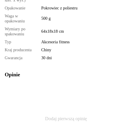
szer. x wys.)
Opakowanie
Pokrowiec z poliestru
Waga w
500 g
opakowaniu
Wymiary po
64x18x18 cm
spakowaniu
Typ
Akcesoria fitness
Kraj producenta
Chiny
Gwarancja
30 dni
Opinie
Dodaj pierwszą opinię