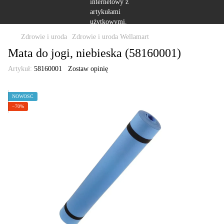
Zdrowie i uroda
Zdrowie i uroda Wellamart
Mata do jogi, niebieska (58160001)
Artykuł:
58160001
Zostaw opinię
NOWOŚĆ
−70%