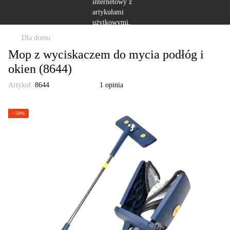
Dla domu
Mop z wyciskaczem do mycia podłóg i
okien (8644)
Artykuł:
8644
1 opinia
−20%