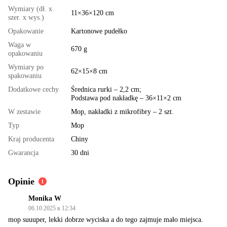
Wymiary (dł. x
11×36×120 cm
szer. x wys.)
Opakowanie
Kartonowe pudełko
Waga w
670 g
opakowaniu
Wymiary po
62×15×8 cm
spakowaniu
Dodatkowe cechy
Średnica rurki – 2,2 cm;
Podstawa pod nakładkę – 36×11×2 cm
W zestawie
Mop, nakładki z mikrofibry – 2 szt.
Typ
Mop
Kraj producenta
Chiny
Gwarancja
30 dni
Opinie
1
Monika W
06.10.2025 в 12:34
mop suuuper, lekki dobrze wyciska a do tego zajmuje mało miejsca.