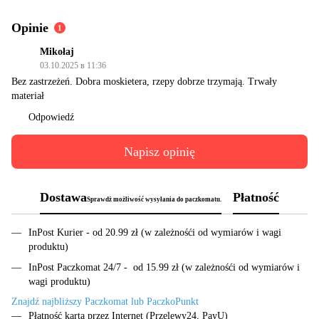
Opinie
1
Mikołaj
03.10.2025 в 11:36
Bez zastrzeżeń. Dobra moskietera, rzepy dobrze trzymają. Trwały
materiał
Odpowiedź
Napisz opinię
Dostawa
Płatność
Sprawdż możliwość wysyłania do paczkomatu.
InPost Kurier - od 20.99 zł (w zależnośći od wymiarów i wagi
produktu)
InPost Paczkomat 24/7 - od 15.99 zł (w zależnośći od wymiarów i
wagi produktu)
Znajdź najbliższy Paczkomat lub PaczkoPunkt
Płatność kartą przez Internet (Przelewy24, PayU)