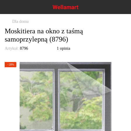
Dla domu
Moskitiera na okno z taśmą
samoprzylepną (8796)
Artykuł:
8796
1 opinia
−28%