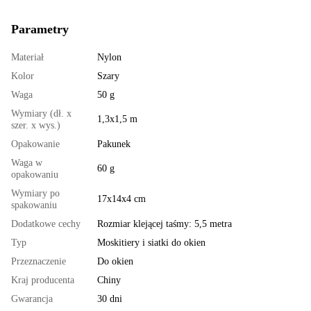
Parametry
Materiał
Nylon
Kolor
Szary
Waga
50 g
Wymiary (dł. x
1,3х1,5 m
szer. x wys.)
Opakowanie
Pakunek
Waga w
60 g
opakowaniu
Wymiary po
17х14х4 cm
spakowaniu
Dodatkowe cechy
Rozmiar klejącej taśmy: 5,5 metra
Typ
Moskitiery i siatki do okien
Przeznaczenie
Do okien
Kraj producenta
Chiny
Gwarancja
30 dni