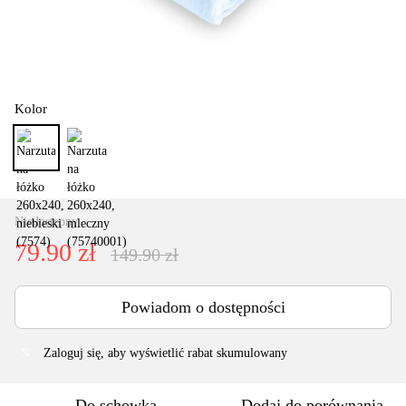
Kolor
Niedostępny
79.90 zł
149.90 zł
Powiadom o dostępności
Zaloguj się
, aby wyświetlić rabat skumulowany
%
Do schowka
Dodaj do porównania