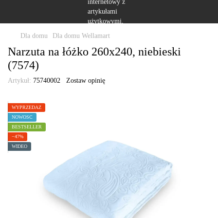
Dla domu
Dla domu Wellamart
Narzuta na łóżko 260x240, niebieski
(7574)
Artykuł:
75740002
Zostaw opinię
WYPRZEDAŻ
NOWOŚĆ
BESTSELLER
−47%
WIDEO