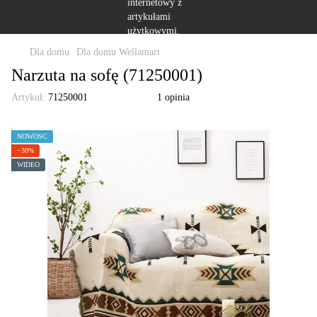
Dla domu
Dla domu Wellamart
Narzuta na sofę (71250001)
Artykuł:
71250001
1 opinia
NOWOŚĆ
−30%
WIDEO