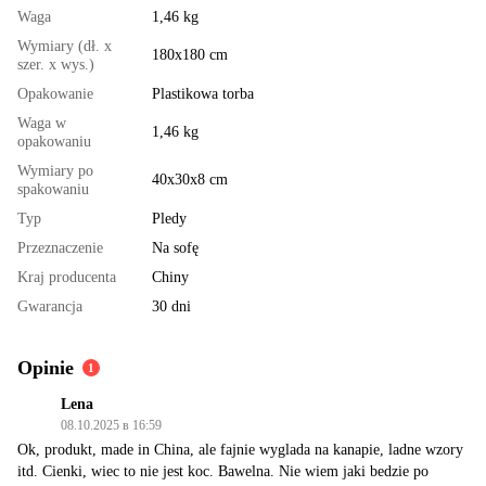
Waga
1,46 kg
Wymiary (dł. x
180х180 cm
szer. x wys.)
Opakowanie
Plastikowa torba
Waga w
1,46 kg
opakowaniu
Wymiary po
40x30x8 cm
spakowaniu
Typ
Pledy
Przeznaczenie
Na sofę
Kraj producenta
Chiny
Gwarancja
30 dni
Opinie
1
Lena
08.10.2025 в 16:59
Ok, produkt, made in China, ale fajnie wyglada na kanapie, ladne wzory
itd. Cienki, wiec to nie jest koc. Bawelna. Nie wiem jaki bedzie po