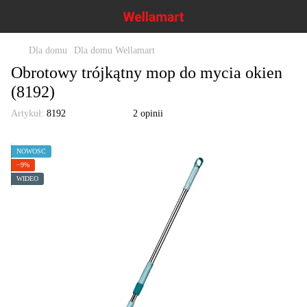
Dla domu
Dla domu Wellamart
Obrotowy trójkątny mop do mycia okien
(8192)
Artykuł:
8192
2 opinii
NOWOŚĆ
−9%
WIDEO