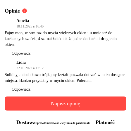
Opinie
2
Amelia
18.11.2025 в 16:46
Fajny mop, w sam raz do mycia większych okien i u mnie też do
kuchennych szafek, 4 szt nakładek tak że jedne do kuchni drugie do
okien.
Odpowiedź
Lidia
22.10.2025 в 15:12
Solidny, a dodatkowo trójkątny kształt pozwala dotrzeć w mało dostępne
miejsca. Bardzo przydatny w myciu okien. Polecam.
Odpowiedź
Napisz opinię
Dostawa
Płatność
Sprawdż możliwość wysyłania do paczkomatu.