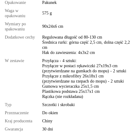
Opakowanie
Pakunek
Waga w
575 g
opakowaniu
Wymiary po
90x24x6 cm
spakowaniu
Dodatkowe cechy
Regulowana długość od 80-130 cm
Średnica rurki: górna część 2,5 cm, dolna część 2,2
cm
Hak do zawieszenia: 4x3x2 cm
W zestawie
Przyłącza - 4 sztuki:
Przyłącze w postaci rękawiczki 27x19x3 cm
(przytwierdzane na gumkach do mopu) - 2 sztuki
Przyłącze z mikrofibry 26x18x1 cm
(przytwierdzane na rzepach do mopu) - 2 sztuki
Gumowa wycieraczka 25x1,5 cm
Plastikowa podstawa 25x17x1 cm
Rączka (nie rozkładana)
Typ
Szczotki i skrobaki
Przeznaczenie
Do okien
Kraj producenta
Chiny
Gwarancja
30 dni