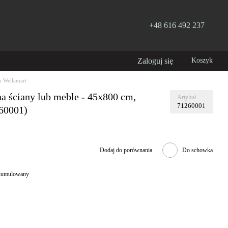
+48 616 492 237
Zaloguj się
Koszyk
 Wellamart
a ściany lub meble - 45x800 cm,
Artykuł
71260001
60001)
Dodaj do porównania
Do schowka
 skumulowany