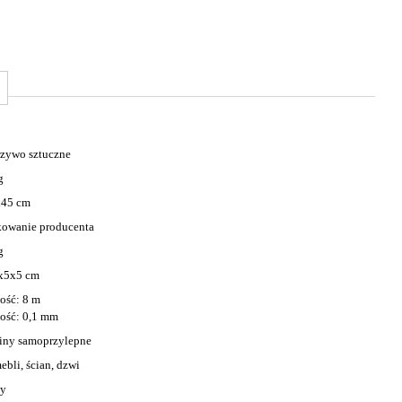
zywo sztuczne
g
x45 cm
owanie producenta
g
x5x5 cm
ość: 8 m
ość: 0,1 mm
iny samoprzylepne
ebli, ścian, dzwi
ny