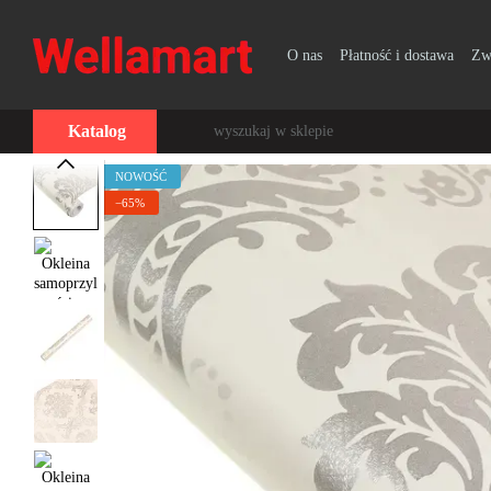
Przejdź do głównej treści
O nas
Płatność i dostawa
Zw
Katalog
NOWOŚĆ
−65%