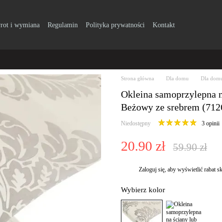
rot i wymiana
Regulamin
Polityka prywatności
Kontakt
Strona główna
Dla domu
Dla domu
Okleina samoprzylepna n
Beżowy ze srebrem (712
Niedostępny
3 opinii
20.90 zł
59.90 zł
Zaloguj się
, aby wyświetlić rabat
%
Wybierz kolor