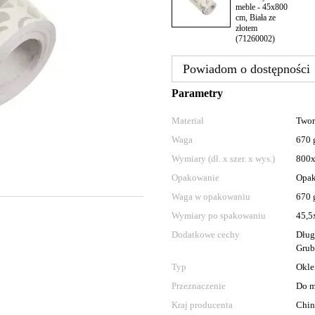
Powiadom o dostępności
Parametry
Materiał
Twor
Waga
670 
Wymiary (dł. x szer. x wys.)
800
Opakowanie
Opak
Waga w opakowaniu
670 
Wymiary po spakowaniu
45,5
Dodatkowe cechy
Dług
Grub
Typ
Okle
Przeznaczenie
Do m
Kraj producenta
Chi