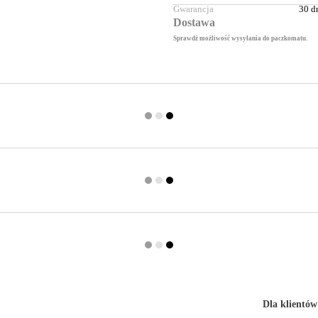
Gwarancja
30 d
Dostawa
Sprawdż możliwość wysyłania do paczkomatu.
Dla klientów