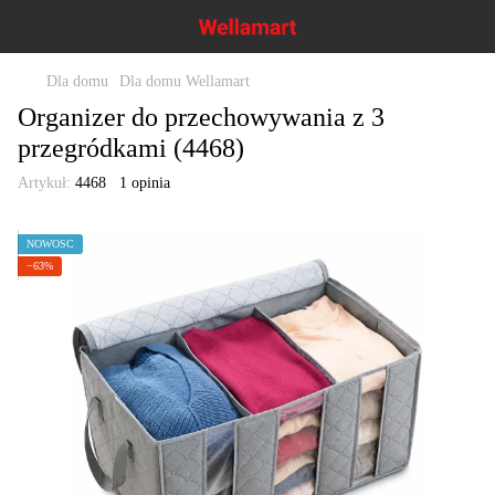
Dla domu
Dla domu Wellamart
Organizer do przechowywania z 3
przegródkami (4468)
Artykuł:
4468
1 opinia
NOWOŚĆ
−63%