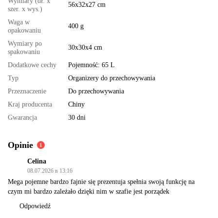
Wymiary (dł. x
56x32x27 cm
szer. x wys.)
Waga w
400 g
opakowaniu
Wymiary po
30х30х4 cm
spakowaniu
Dodatkowe cechy
Pojemność: 65 L
Typ
Organizery do przechowywania
Przeznaczenie
Do przechowywania
Kraj producenta
Chiny
Gwarancja
30 dni
Opinie
1
Celina
08.07.2026 в 13:16
Mega pojemne bardzo fajnie się prezentuja spełnia swoją funkcję na
czym mi bardzo zależało dzięki nim w szafie jest porządek
Odpowiedź