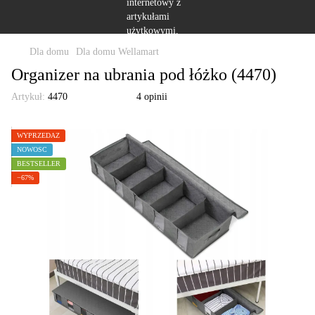
Dla domu
Dla domu Wellamart
Organizer na ubrania pod łóżko (4470)
Artykuł:
4470
4 opinii
WYPRZEDAŻ
NOWOŚĆ
BESTSELLER
−67%