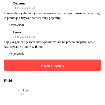
Zuzanna
14.11.2025 в 12:23
Przegródki są ale nie są przymocowane do dna więc można w razie czego
je pominąć i używać całości duży pojemny
Odpowiedź
Lusia
15.10.2025 в 12:33
Fajny organizer, jeszcze niewypełniony, ale na pewno znajdzie swoje
zastosowanie u mnie w domu.
Odpowiedź
Napisz opinię
Pliki
Instrukcja
233 KB
PDF