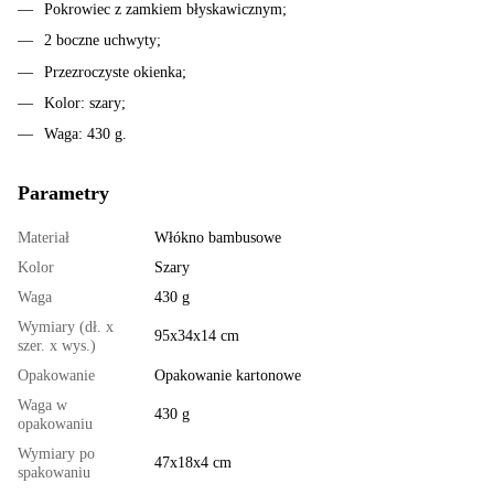
Pokrowiec z zamkiem błyskawicznym;
2 boczne uchwyty;
Przezroczyste okienka;
Kolor: szary;
Waga: 430 g.
Parametry
Materiał
Włókno bambusowe
Kolor
Szary
Waga
430 g
Wymiary (dł. x
95x34x14 cm
szer. x wys.)
Opakowanie
Opakowanie kartonowe
Waga w
430 g
opakowaniu
Wymiary po
47x18x4 cm
spakowaniu