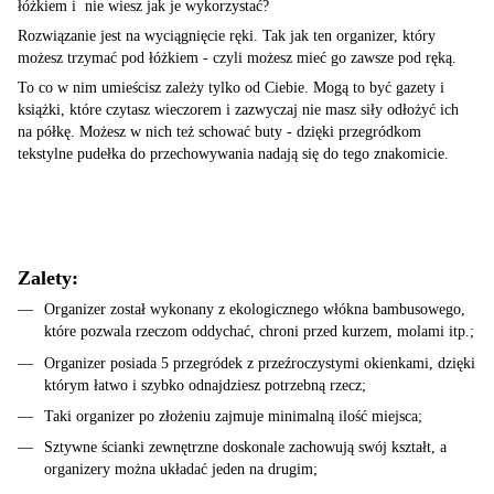
łóżkiem i nie wiesz jak je wykorzystać?
Rozwiązanie jest na wyciągnięcie ręki. Tak jak ten organizer, który
możesz trzymać pod łóżkiem - czyli możesz mieć go zawsze pod ręką.
To co w nim umieścisz zależy tylko od Ciebie. Mogą to być gazety i
książki, które czytasz wieczorem i zazwyczaj nie masz siły odłożyć ich
na półkę. Możesz w nich też schować buty - dzięki przegródkom
tekstylne pudełka do przechowywania nadają się do tego znakomicie.
Zalety:
Organizer został wykonany z ekologicznego włókna bambusowego,
które pozwala rzeczom oddychać, chroni przed kurzem, molami itp.;
Organizer posiada 5 przegródek z przeźroczystymi okienkami, dzięki
którym łatwo i szybko odnajdziesz potrzebną rzecz;
Taki organizer po złożeniu zajmuje minimalną ilość miejsca;
Sztywne ścianki zewnętrzne doskonale zachowują swój kształt, a
organizery można układać jeden na drugim;