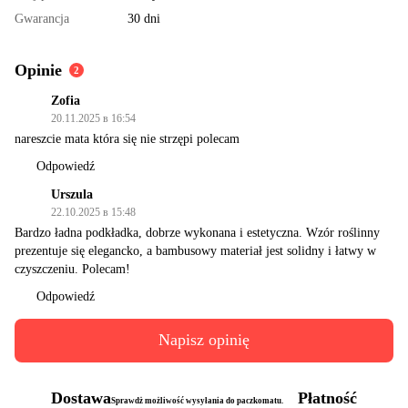
Gwarancja
30 dni
Opinie
2
Zofia
20.11.2025 в 16:54
nareszcie mata która się nie strzępi polecam
Odpowiedź
Urszula
22.10.2025 в 15:48
Bardzo ładna podkładka, dobrze wykonana i estetyczna. Wzór roślinny
prezentuje się elegancko, a bambusowy materiał jest solidny i łatwy w
czyszczeniu. Polecam!
Odpowiedź
Napisz opinię
Dostawa
Płatność
Sprawdż możliwość wysyłania do paczkomatu.