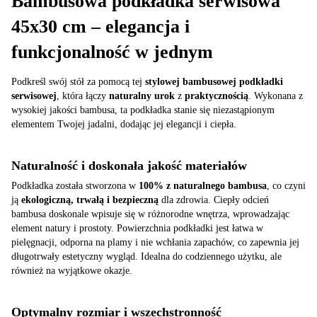
Bambusowa podkładka serwisowa
45x30 cm – elegancja i
funkcjonalność w jednym
Podkreśl swój stół za pomocą tej
stylowej bambusowej podkładki
serwisowej
, która łączy
naturalny urok
z
praktycznością
. Wykonana z
wysokiej jakości bambusa, ta podkładka stanie się niezastąpionym
elementem Twojej jadalni, dodając jej elegancji i ciepła.
Naturalność i doskonała jakość materiałów
Podkładka została stworzona w
100% z naturalnego bambusa
, co czyni
ją
ekologiczną, trwałą i bezpieczną
dla zdrowia. Ciepły odcień
bambusa doskonale wpisuje się w różnorodne wnętrza, wprowadzając
element natury i prostoty. Powierzchnia podkładki jest łatwa w
pielęgnacji, odporna na plamy i nie wchłania zapachów, co zapewnia jej
długotrwały estetyczny wygląd. Idealna do codziennego użytku, ale
również na wyjątkowe okazje.
Optymalny rozmiar i wszechstronność