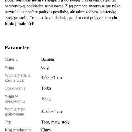
Dodaj odrobinę
natury i elegancji
do swojej przestrzeni dzięki tej
bambusowej podkładce serwisowej. Z jej pomocą stworzysz nie tylko
przytulną atmosferę podczas posiłków, ale także zadbasz o estetykę
swojego stołu. To must-have dla każdego, kto ceni połączenie
stylu i
funkcjonalności
!
Parametry
Materiał
Bambus
Waga
80 g
Wymiary (dł. x
45х30х1 cm
szer. x wys.)
Opakowanie
Torba
Waga w
100 g
opakowaniu
Wymiary po
45х30х4 cm
spakowaniu
Typ
Tace, maty, stoły
Kraj producenta
Chiny