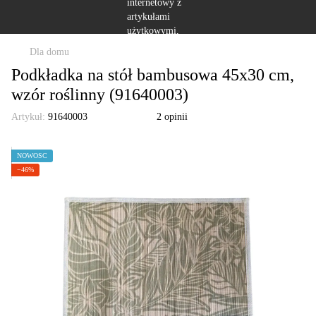
Dla domu
Podkładka na stół bambusowa 45x30 cm,
wzór roślinny (91640003)
Artykuł:
91640003
2 opinii
NOWOŚĆ
−46%