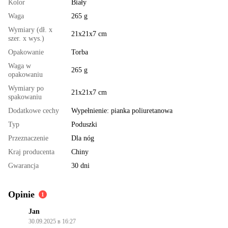
Kolor
Biały
Waga
265 g
Wymiary (dł. x
21x21x7 cm
szer. x wys.)
Opakowanie
Torba
Waga w
265 g
opakowaniu
Wymiary po
21x21x7 cm
spakowaniu
Dodatkowe cechy
Wypełnienie: pianka poliuretanowa
Typ
Poduszki
Przeznaczenie
Dla nóg
Kraj producenta
Chiny
Gwarancja
30 dni
Opinie
1
Jan
30.09.2025 в 16:27