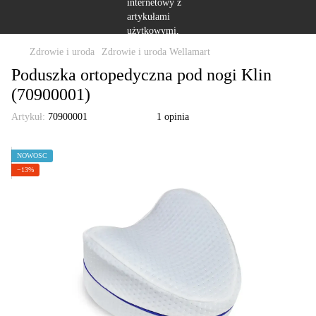
Zdrowie i uroda
Zdrowie i uroda Wellamart
Poduszka ortopedyczna pod nogi Klin
(70900001)
Artykuł:
70900001
1 opinia
NOWOŚĆ
−13%