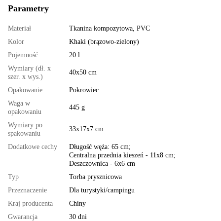
Parametry
Materiał
Tkanina kompozytowa, PVC
Kolor
Khaki (brązowo-zielony)
Pojemność
20 l
Wymiary (dł. x
40х50 cm
szer. x wys.)
Opakowanie
Pokrowiec
Waga w
445 g
opakowaniu
Wymiary po
33х17х7 cm
spakowaniu
Dodatkowe cechy
Długość węża: 65 cm;
Centralna przednia kieszeń - 11x8 cm;
Deszczownica - 6x6 cm
Typ
Torba prysznicowa
Przeznaczenie
Dla turystyki/campingu
Kraj producenta
Chiny
Gwarancja
30 dni