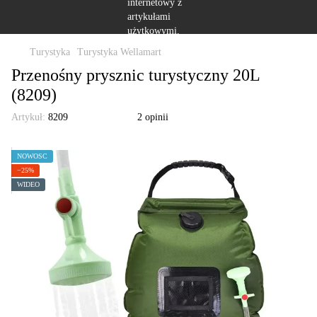
Turystyka
Turystyka Wellamart
Przenośny prysznic turystyczny 20L
(8209)
Artykuł:
8209
2 opinii
NOWOŚĆ
−25%
WIDEO