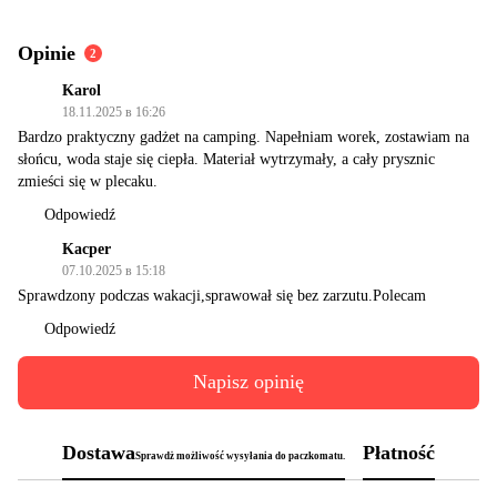
Opinie
2
Karol
18.11.2025 в 16:26
Bardzo praktyczny gadżet na camping. Napełniam worek, zostawiam na
słońcu, woda staje się ciepła. Materiał wytrzymały, a cały prysznic
zmieści się w plecaku.
Odpowiedź
Kacper
07.10.2025 в 15:18
Sprawdzony podczas wakacji,sprawował się bez zarzutu.Polecam
Odpowiedź
Napisz opinię
Dostawa
Płatność
Sprawdż możliwość wysyłania do paczkomatu.