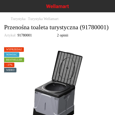
Turystyka
Turystyka Wellamart
Przenośna toaleta turystyczna (91780001)
Artykuł:
91780001
2 opinii
WYPRZEDAŻ
NOWOŚĆ
BESTSELLER
−27%
WIDEO