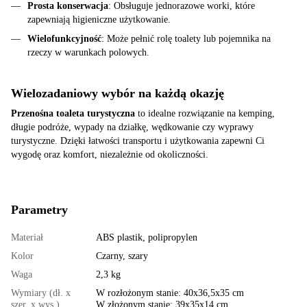
Prosta konserwacja
: Obsługuje jednorazowe worki, które
zapewniają higieniczne użytkowanie.
Wielofunkcyjność
: Może pełnić rolę toalety lub pojemnika na
rzeczy w warunkach polowych.
Wielozadaniowy wybór na każdą okazję
Przenośna toaleta turystyczna
to idealne rozwiązanie na kemping,
długie podróże, wypady na działkę, wędkowanie czy wyprawy
turystyczne. Dzięki łatwości transportu i użytkowania zapewni Ci
wygodę oraz komfort, niezależnie od okoliczności.
Parametry
Materiał
ABS plastik, polipropylen
Kolor
Czarny, szary
Waga
2,3 kg
Wymiary (dł. x
W rozłożonym stanie: 40x36,5x35 cm
szer. x wys.)
W złożonym stanie: 39x35x14 cm