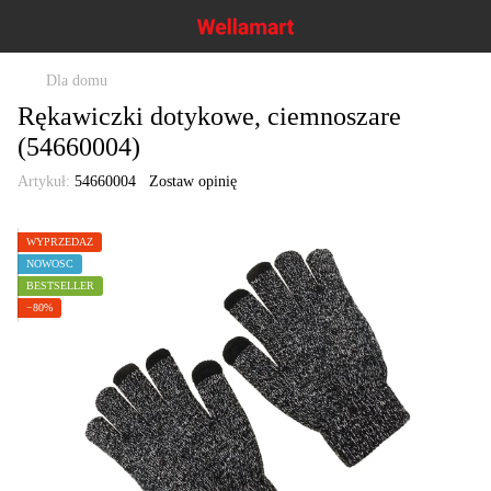
Dla domu
Rękawiczki dotykowe, ciemnoszare
(54660004)
Artykuł:
54660004
Zostaw opinię
WYPRZEDAŻ
NOWOŚĆ
BESTSELLER
−80%