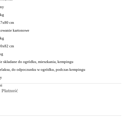
ony
 kg
47x80 cm
owanie kartonowe
 kg
20x82 cm
kg
e składane do ogródku, mieszkania, kempingu
relaksu, do odpoczunku w ogródku, podczas kempingu
ny
ni
Płatność