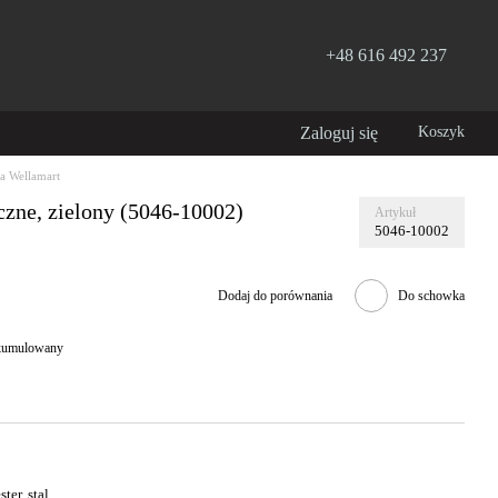
+48 616 492 237
Zaloguj się
Koszyk
a Wellamart
czne, zielony (5046-10002)
Artykuł
5046-10002
Dodaj do porównania
Do schowka
 skumulowany
ster, stal