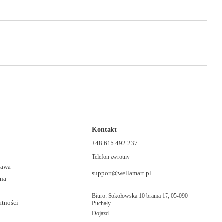
Kontakt
+48 616 492 237
Telefon zwrotny
stawa
support@wellamart.pl
ana
Biuro: Sokołowska 10 brama 17, 05-090
atności
Puchały
Dojazd