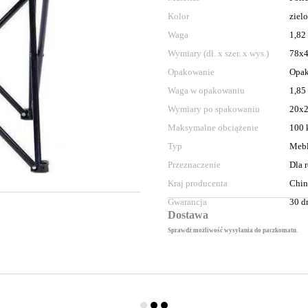
Kolor
ziel
Waga
1,82
Wymiary (dł. x szer. x wys.)
78x
Opakowanie
Opak
Waga w opakowaniu
1,85
Wymiary po spakowaniu
20x
Maksymalne obciążenie
100 
Typ
Mebl
Przeznaczenie
Dla 
Kraj producenta
Chi
Gwarancja
30 d
Dostawa
Sprawdż możliwość wysyłania do paczkomatu.