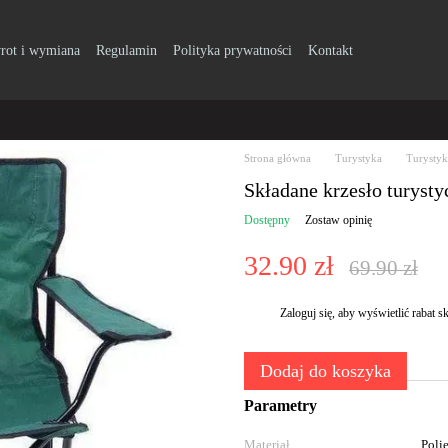
rot i wymiana
Regulamin
Polityka prywatności
Kontakt
Strona główna
Turystyka
Turystyk
Składane krzesło turysty
Dostępny
Zostaw opinię
32.90 zł
69.90 zł
Zaloguj się
, aby wyświetlić rabat
%
Dodaj do koszyka
Parametry
Materiał
Polie