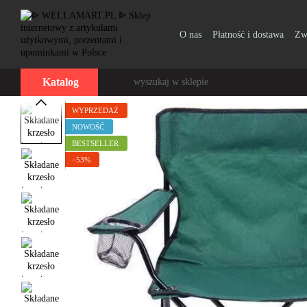
Przejdź do głównej treści
O nas
Płatność i dostawa
Zw
Katalog
WYPRZEDAŻ
NOWOŚĆ
BESTSELLER
−53%