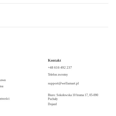
Kontakt
+48 616 492 237
Telefon zwrotny
stawa
support@wellamart.pl
ana
Biuro: Sokołowska 10 brama 17, 05-090
atności
Puchały
Dojazd