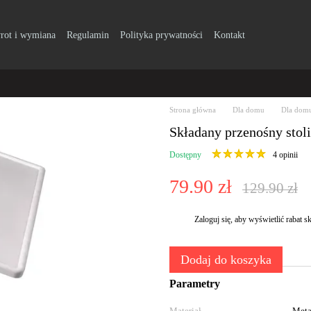
rot i wymiana
Regulamin
Polityka prywatności
Kontakt
Strona główna
Dla domu
Dla domu
Składany przenośny stol
Dostępny
4 opinii
79.90 zł
129.90 zł
Zaloguj się
, aby wyświetlić rabat
%
Dodaj do koszyka
Parametry
Materiał
Meta