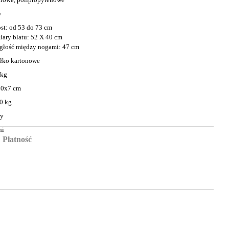
y
st: od 53 do 73 cm
ary blatu: 52 X 40 cm
głość między nogami: 47 cm
łko kartonowe
 kg
40x7 cm
0 kg
ny
ni
Płatność