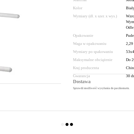
Kolor
Biał
Wymiary (dł. x szer. x wys.)
Wzro
Wymi
Odle
Opakowanie
Pude
Waga w opakowaniu
2,29
Wymiary po spakowaniu
53x
Maksymalne obciążenie
Do 2
Kraj producenta
Chi
Gwarancja
30 d
Dostawa
Sprawdż możliwość wysyłania do paczkomatu.