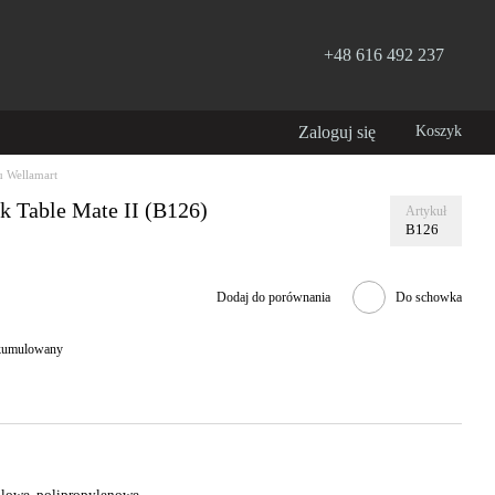
+48 616 492 237
Zaloguj się
Koszyk
 Wellamart
ik Table Mate II (B126)
Artykuł
B126
Dodaj do porównania
Do schowka
 skumulowany
lowe, polipropylenowe