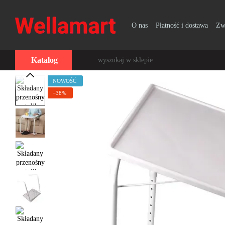
Przejdź do głównej treści
O nas
Płatność i dostawa
Zw
Katalog
NOWOŚĆ
−38%