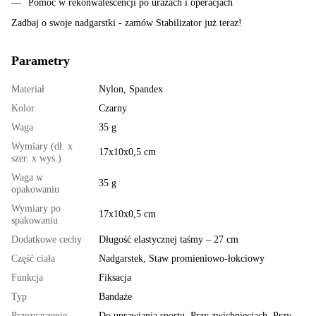
Pomoc w rekonwalescencji po urazach i operacjach
Zadbaj o swoje nadgarstki - zamów Stabilizator już teraz!
Parametry
Materiał
Nylon, Spandex
Kolor
Czarny
Waga
35 g
Wymiary (dł. x
17x10x0,5 cm
szer. x wys.)
Waga w
35 g
opakowaniu
Wymiary po
17x10x0,5 cm
spakowaniu
Dodatkowe cechy
Długość elastycznej taśmy – 27 cm
Część ciała
Nadgarstek, Staw promieniowo-łokciowy
Funkcja
Fiksacja
Typ
Bandaże
Przeznaczenie
Do uprawiania sportu, Przy zwichnięciach, Przy