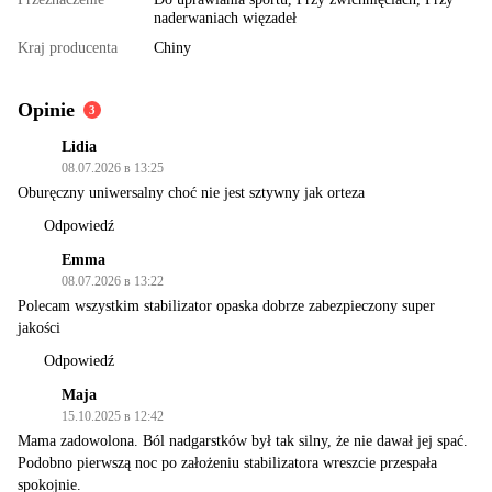
naderwaniach więzadeł
Kraj producenta
Chiny
Opinie
3
Lidia
08.07.2026 в 13:25
Oburęczny uniwersalny choć nie jest sztywny jak orteza
Odpowiedź
Emma
08.07.2026 в 13:22
Polecam wszystkim stabilizator opaska dobrze zabezpieczony super
jakości
Odpowiedź
Maja
15.10.2025 в 12:42
Mama zadowolona. Ból nadgarstków był tak silny, że nie dawał jej spać.
Podobno pierwszą noc po założeniu stabilizatora wreszcie przespała
spokojnie.