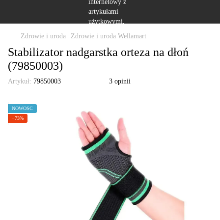
Zdrowie i uroda
Zdrowie i uroda Wellamart
Stabilizator nadgarstka orteza na dłoń
(79850003)
Artykuł:
79850003
3 opinii
NOWOŚĆ
−73%