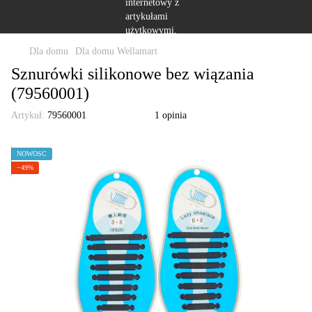
Dla domu
Dla domu Wellamart
Sznurówki silikonowe bez wiązania
(79560001)
Artykuł:
79560001
1 opinia
NOWOŚĆ
−49%