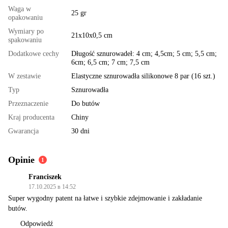
Waga w
25 gr
opakowaniu
Wymiary po
21x10x0,5 cm
spakowaniu
Dodatkowe cechy
Długość sznurowadeł: 4 cm; 4,5cm; 5 cm; 5,5 cm;
6cm; 6,5 cm; 7 cm; 7,5 cm
W zestawie
Elastyczne sznurowadła silikonowe 8 par (16 szt.)
Typ
Sznurowadła
Przeznaczenie
Do butów
Kraj producenta
Chiny
Gwarancja
30 dni
Opinie
1
Franciszek
17.10.2025 в 14:52
Super wygodny patent na łatwe i szybkie zdejmowanie i zakładanie
butów.
Odpowiedź