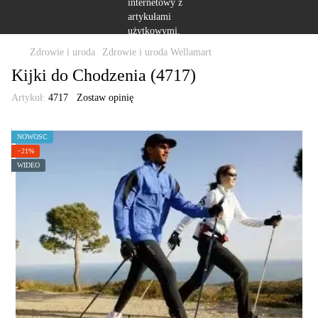
Zdrowie i uroda
Zdrowie i uroda Wellamart
Kijki do Chodzenia (4717)
Artykuł:
4717
Zostaw opinię
NOWOŚĆ
−21%
WIDEO