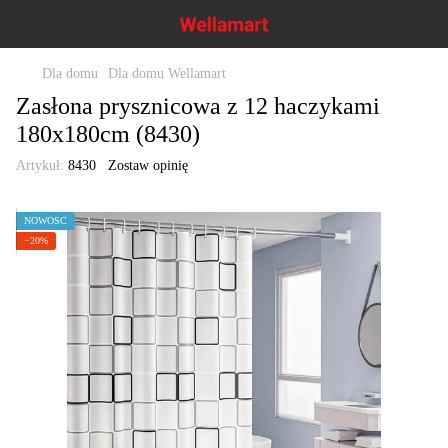
Dla domu
Dla domu Wellamart
Zasłona prysznicowa z 12 haczykami
180x180cm (8430)
Artykuł:
8430
Zostaw opinię
NOWOŚĆ
−20%