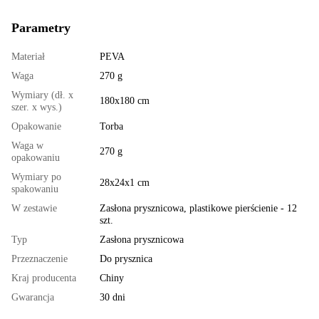
Parametry
Materiał
PEVA
Waga
270 g
Wymiary (dł. x
180x180 cm
szer. x wys.)
Opakowanie
Torba
Waga w
270 g
opakowaniu
Wymiary po
28x24x1 cm
spakowaniu
W zestawie
Zasłona prysznicowa, plastikowe pierścienie - 12
szt.
Typ
Zasłona prysznicowa
Przeznaczenie
Do prysznica
Kraj producenta
Chiny
Gwarancja
30 dni