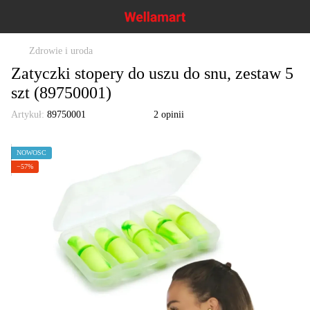
Zdrowie i uroda
Zatyczki stopery do uszu do snu, zestaw 5
szt (89750001)
Artykuł:
89750001
2 opinii
NOWOŚĆ
−57%