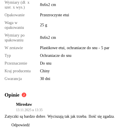
Wymiary (dł. x
8x6x2 cm
szer. x wys.)
Opakowanie
Przezroczyste etui
Waga w
25 g
opakowaniu
Wymiary po
8х6х2 cm
spakowaniu
W zestawie
Plastikowe etui, ochraniacze do snu - 5 par
Typ
Ochraniacze do snu
Przeznaczenie
Do snu
Kraj producenta
Chiny
Gwarancja
30 dni
Opinie
2
Mirosław
13.11.2025 в 13:35
Zatyczki są bardzo dobre. Wyciszają tak jak trzeba. Ilość się zgadza.
Odpowiedź