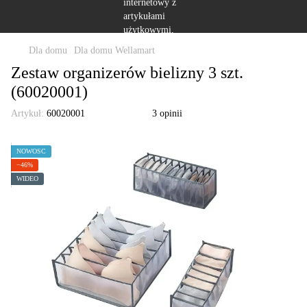
Dla domu
Dla domu Wellamart
Zestaw organizerów bielizny 3 szt.
(60020001)
Artykuł:
60020001
3 opinii
NOWOŚĆ
−46%
WIDEO