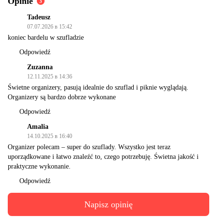
Opinie
3
Tadeusz
07.07.2026 в 15:42
koniec bardelu w szufladzie
Odpowiedź
Zuzanna
12.11.2025 в 14:36
Świetne organizery, pasują idealnie do szuflad i piknie wyglądają.
Organizery są bardzo dobrze wykonane
Odpowiedź
Amalia
14.10.2025 в 16:40
Organizer polecam – super do szuflady. Wszystko jest teraz
uporządkowane i łatwo znaleźć to, czego potrzebuję. Świetna jakość i
praktyczne wykonanie.
Odpowiedź
Napisz opinię